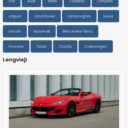
Visi
Audi
BMW
Cadillac
Chrysler
Jaguar
Land Rover
Lamborghini
Lexus
Lincoln
Maserati
Mercedes-Benz
Porsche
Tesla
Toyota
Volkswagen
Lengvieji