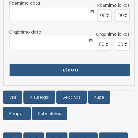
Paėmimo data
Paėmimo laikas
:
Grąžinimo data
Grąžinimo laikas
:
IEŠKOTI
Visi
Visureigis
Sedanas
Kupė
Pikapas
Kabrioletas