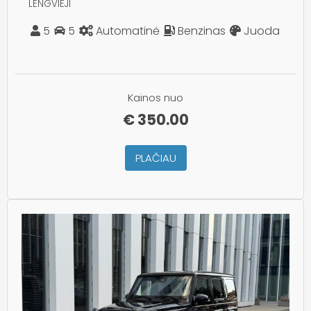
LENGVIEJI
5
5
Automatinė
Benzinas
Juoda
Kainos nuo
€
350.00
PLAČIAU