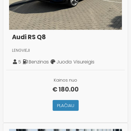
Audi RS Q8
LENGVIEJI
5
Benzinas
Juoda
Visureigis
Kainos nuo
€
180.00
PLAČIAU