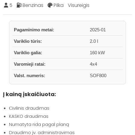
5
Benzinas
Pilka
Visureigis
Pagaminimo metai:
2025-01
Variklio tūris:
2.0 l
Variklio galia:
160 kW
Varomieji ratai:
4x4
Valst. numeris:
SOF800
Į kainą įskaičiuota:
Сivilinis draudimas
KASKO draudimas
Numatyta rida pagal planą
Draudimo įv. administravimas