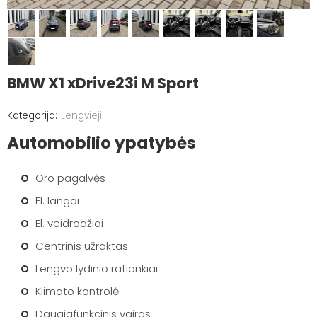
BMW X1 xDrive23i M Sport
Lengvieji
Automobilio ypatybės
Oro pagalvės
El. langai
El. veidrodžiai
Centrinis užraktas
Lengvo lydinio ratlankiai
Klimato kontrolė
Daugiafunkcinis vairas