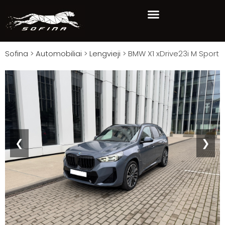
Sofina
>
Automobiliai
>
Lengvieji
>
BMW X1 xDrive23i M Sport
❮
❯