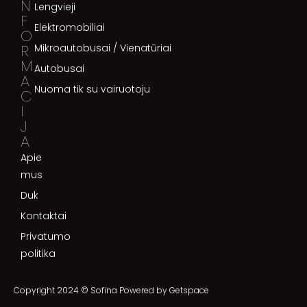
N
Lengvieji
F
Elektromobiliai
O
R
Mikroautobusai / Vienatūriai
M
Autobusai
A
Nuoma tik su vairuotoju
C
I
J
A
Apie
mus
Duk
Kontaktai
Privatumo
politika
Copyright 2024 © Sofina Powered by
Getspace