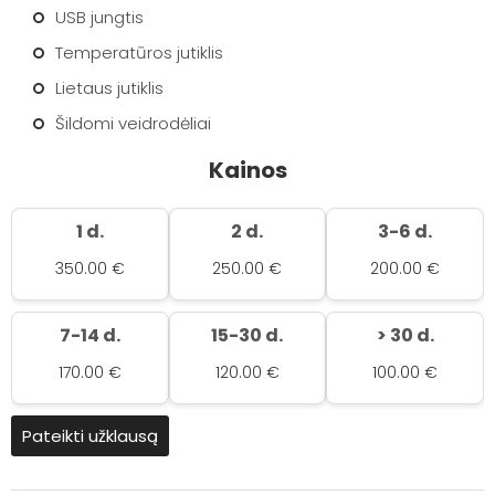
USB jungtis
Temperatūros jutiklis
Lietaus jutiklis
Šildomi veidrodėliai
Kainos
1 d.
2 d.
3-6 d.
350.00 €
250.00 €
200.00 €
7-14 d.
15-30 d.
> 30 d.
170.00 €
120.00 €
100.00 €
Pateikti užklausą