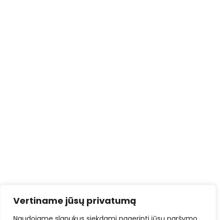
Vertiname jūsų privatumą
Naudojame slapukus siekdami pagerinti jūsų naršymo