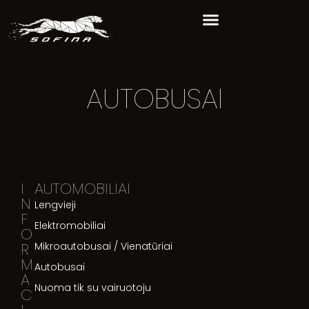
AUTOBUSAI
I
AUTOMOBILIAI
N
Lengvieji
F
Elektromobiliai
O
R
Mikroautobusai / Vienatūriai
M
Autobusai
A
Nuoma tik su vairuotoju
C