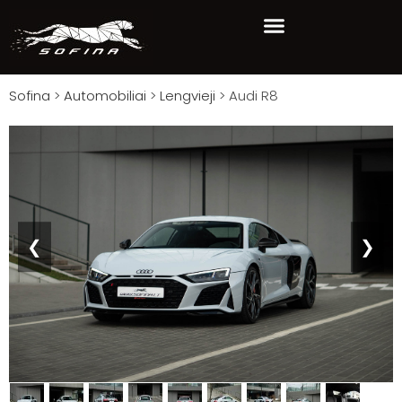
Sofina
>
Automobiliai
>
Lengvieji
>
Audi R8
❮
❯