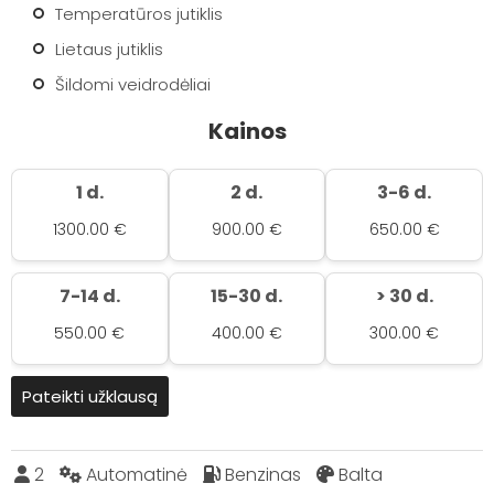
Temperatūros jutiklis
Lietaus jutiklis
Šildomi veidrodėliai
Kainos
1 d.
2 d.
3-6 d.
1300.00 €
900.00 €
650.00 €
7-14 d.
15-30 d.
> 30 d.
550.00 €
400.00 €
300.00 €
Pateikti užklausą
2
Automatinė
Benzinas
Balta