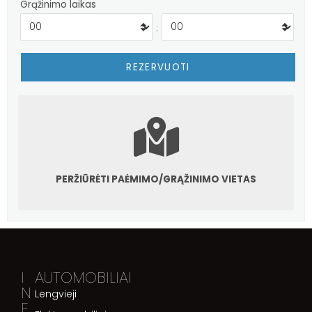
Grąžinimo laikas
:
PERŽIŪRĖTI PAĖMIMO/GRĄŽINIMO VIETAS
I
AUTOMOBILIAI
N
Lengvieji
F