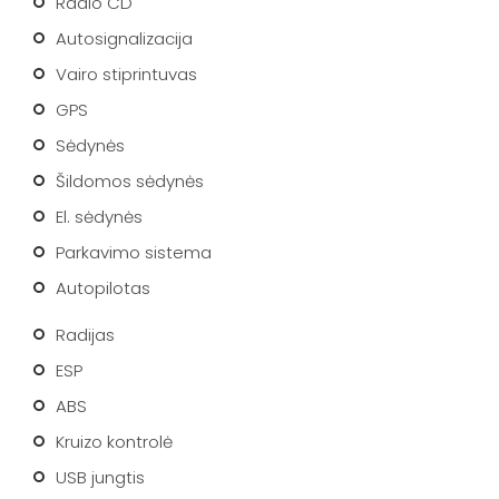
Radio CD
Autosignalizacija
Vairo stiprintuvas
GPS
Sėdynės
Šildomos sėdynės
El. sėdynės
Parkavimo sistema
Autopilotas
Radijas
ESP
ABS
Kruizo kontrolė
USB jungtis