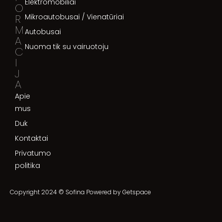
Elektromobiliai
O
R
Mikroautobusai / Vienatūriai
M
Autobusai
A
Nuoma tik su vairuotoju
C
I
J
A
Apie
mus
Duk
Kontaktai
Privatumo
politika
Copyright 2024 © Sofina Powered by
Getspace