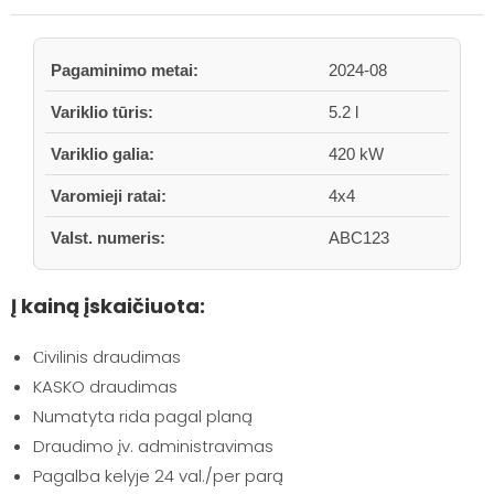
Pagaminimo metai:
2024-08
Variklio tūris:
5.2 l
Variklio galia:
420 kW
Varomieji ratai:
4x4
Valst. numeris:
ABC123
Į kainą įskaičiuota:
Сivilinis draudimas
KASKO draudimas
Numatyta rida pagal planą
Draudimo įv. administravimas
Pagalba kelyje 24 val./per parą