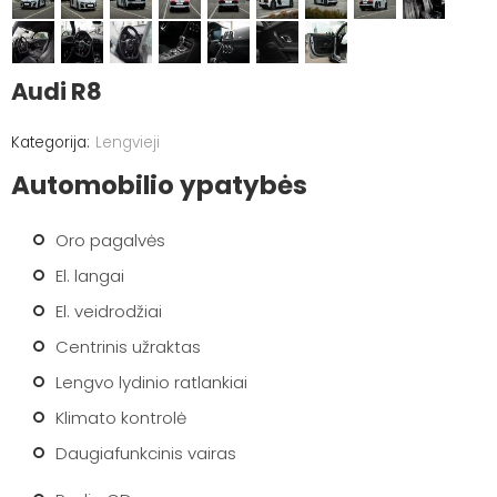
Audi R8
Lengvieji
Automobilio ypatybės
Oro pagalvės
El. langai
El. veidrodžiai
Centrinis užraktas
Lengvo lydinio ratlankiai
Klimato kontrolė
Daugiafunkcinis vairas