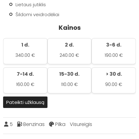
Lietaus jutiklis
Šildomi veidrodėliai
Kainos
1 d.
2 d.
3-6 d.
340.00 €
240.00 €
190.00 €
7-14 d.
15-30 d.
> 30 d.
160.00 €
110.00 €
90.00 €
Pateikti užklausą
5
Benzinas
Pilka
Visureigis