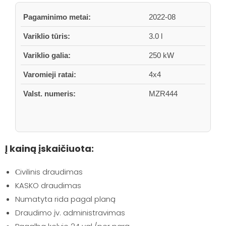
Pagaminimo metai:
2022-08
Variklio tūris:
3.0 l
Variklio galia:
250 kW
Varomieji ratai:
4x4
Valst. numeris:
MZR444
Į kainą įskaičiuota:
Сivilinis draudimas
KASKO draudimas
Numatyta rida pagal planą
Draudimo įv. administravimas