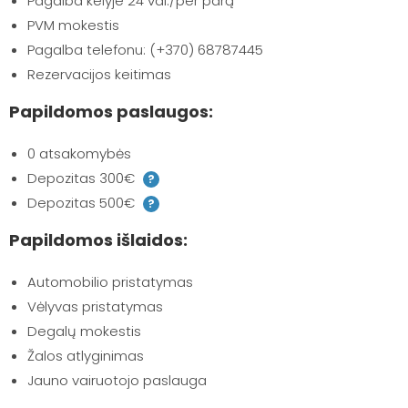
Pagalba kelyje 24 val./per parą
PVM mokestis
Pagalba telefonu: (+370) 68787445
Rezervacijos keitimas
Papildomos paslaugos:
0 atsakomybės
Depozitas 300€
?
Depozitas 500€
?
Papildomos išlaidos:
Automobilio pristatymas
Vėlyvas pristatymas
Degalų mokestis
Žalos atlyginimas
Jauno vairuotojo paslauga