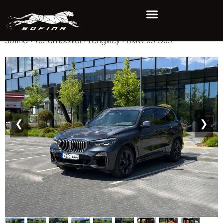
Sofina
>
Automobiliai
>
Lengvieji
>
BMW X5 G05
❮
❯