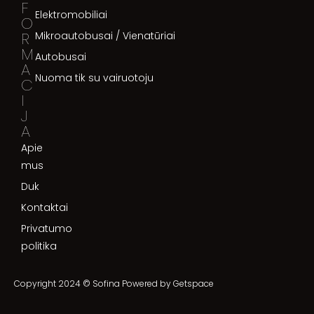
F
Elektromobiliai
O
R
Mikroautobusai / Vienatūriai
M
Autobusai
A
Nuoma tik su vairuotoju
C
I
J
A
Apie
mus
Duk
Kontaktai
Privatumo
politika
Copyright 2024 © Sofina Powered by
Getspace