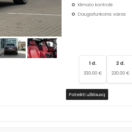
Klimato kontrolė
Daugiafunkcinis vairas
1 d.
2 d.
330.00 €
230.00 €
Pateikti užklausą