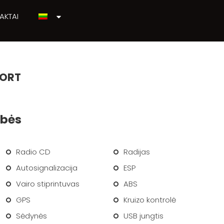
AKTAI
PORT
ybės
Radio CD
Radijas
Autosignalizacija
ESP
Vairo stiprintuvas
ABS
GPS
Kruizo kontrolė
Sėdynės
USB jungtis