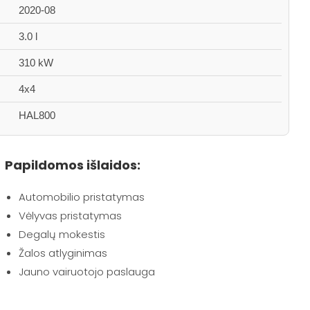
2020-08
3.0 l
310 kW
4x4
HAL800
Papildomos išlaidos:
Automobilio pristatymas
Vėlyvas pristatymas
Degalų mokestis
Žalos atlyginimas
Jauno vairuotojo paslauga