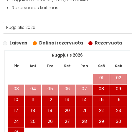
Rezervacijos keitimas
Laisvas
Dalinai rezervuota
Rezervuota
Rugpjūtis 2026
Pir
Ant
Tre
Ket
Pen
Šeš
Sek
01
02
03
04
05
06
07
08
09
10
11
12
13
14
15
16
17
18
19
20
21
22
23
24
25
26
27
28
29
30