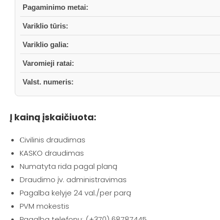
Pagaminimo metai:
Variklio tūris:
Variklio galia:
Varomieji ratai:
Valst. numeris:
Į kainą įskaičiuota:
Сivilinis draudimas
KASKO draudimas
Numatyta rida pagal planą
Draudimo įv. administravimas
Pagalba kelyje 24 val./per parą
PVM mokestis
Pagalba telefonu: (+370) 68787445