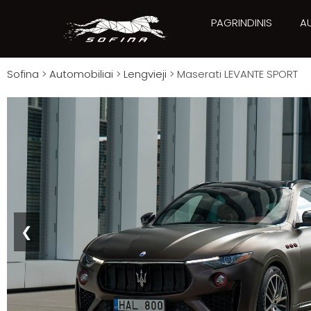
PAGRINDINIS
A
Sofina
>
Automobiliai
>
Lengvieji
>
Maserati LEVANTE SPORT
❮