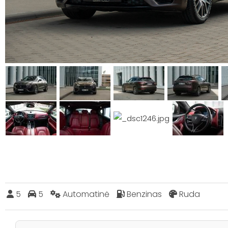
5
5
Automatinė
Benzinas
Ruda