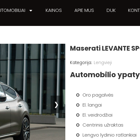
UTOMOBILIAI
KAINOS
APIE MUS
DUK
KONT
Maserati LEVANTE S
Lengvieji
Automobilio ypat
Oro pagalvės
❯
El. langai
El. veidrodžiai
Centrinis užraktas
Lengvo lydinio ratlankiai