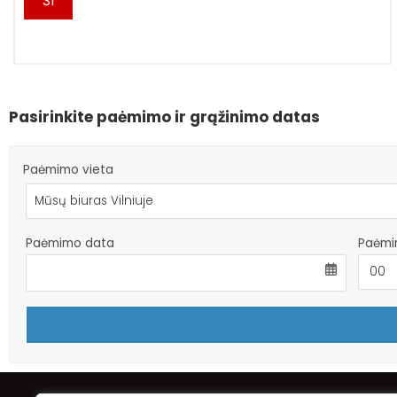
31
Pasirinkite paėmimo ir grąžinimo datas
Paėmimo vieta
Paėmimo data
Paėmi