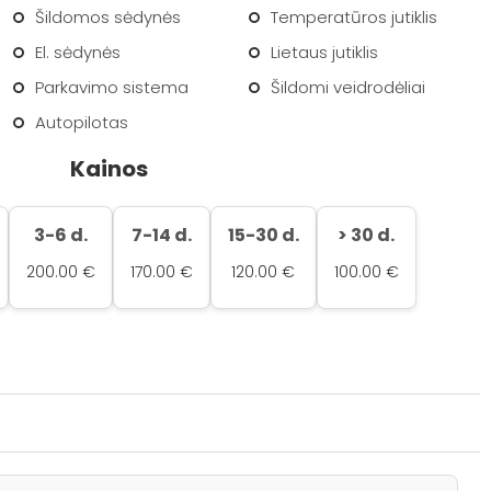
Šildomos sėdynės
Temperatūros jutiklis
El. sėdynės
Lietaus jutiklis
Parkavimo sistema
Šildomi veidrodėliai
Autopilotas
Kainos
3-6 d.
7-14 d.
15-30 d.
> 30 d.
200.00 €
170.00 €
120.00 €
100.00 €