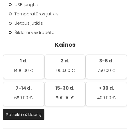
USB jungtis
Temperatūros jutiklis
Lietaus jutiklis
Šildomi veidrodėliai
Kainos
1 d.
2 d.
3-6 d.
1400.00 €
1000.00 €
750.00 €
7-14 d.
15-30 d.
> 30 d.
650.00 €
500.00 €
400.00 €
Pateikti užklausą