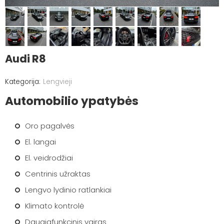
Audi R8
Lengvieji
Automobilio ypatybės
Oro pagalvės
El. langai
El. veidrodžiai
Centrinis užraktas
Lengvo lydinio ratlankiai
Klimato kontrolė
Daugiafunkcinis vairas