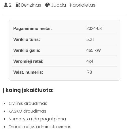
2
Benzinas
Juoda
Kabrioletas
Pagaminimo metai:
2024-08
Variklio tūris:
5.2 l
Variklio galia:
465 kW
Varomieji ratai:
4x4
Valst. numeris:
R8
Į kainą įskaičiuota:
Сivilinis draudimas
KASKO draudimas
Numatyta rida pagal planą
Draudimo įv. administravimas