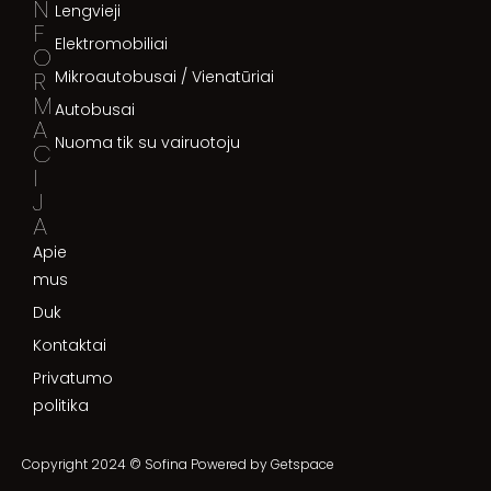
N
Lengvieji
F
Elektromobiliai
O
R
Mikroautobusai / Vienatūriai
M
Autobusai
A
Nuoma tik su vairuotoju
C
I
J
A
Apie
mus
Duk
Kontaktai
Privatumo
politika
Copyright 2024 © Sofina Powered by
Getspace