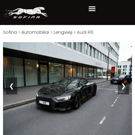
Sofina
>
Automobiliai
>
Lengvieji
>
Audi R8
❮
❯