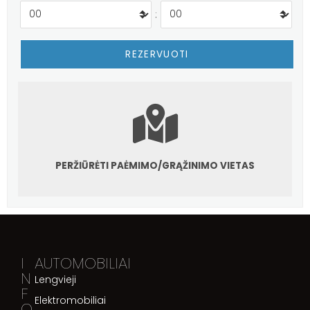
:
PERŽIŪRĖTI PAĖMIMO/GRĄŽINIMO VIETAS
I
AUTOMOBILIAI
N
Lengvieji
F
Elektromobiliai
O