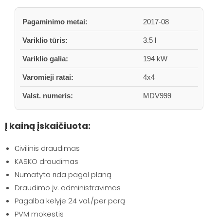
Pagaminimo metai:
2017-08
Variklio tūris:
3.5 l
Variklio galia:
194 kW
Varomieji ratai:
4x4
Valst. numeris:
MDV999
Į kainą įskaičiuota:
Сivilinis draudimas
KASKO draudimas
Numatyta rida pagal planą
Draudimo įv. administravimas
Pagalba kelyje 24 val./per parą
PVM mokestis