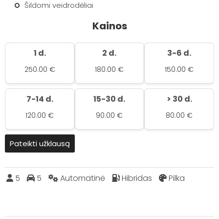
Šildomi veidrodėliai
Kainos
1 d.
2 d.
3-6 d.
250.00 €
180.00 €
150.00 €
7-14 d.
15-30 d.
> 30 d.
120.00 €
90.00 €
80.00 €
Pateikti užklausą
5
5
Automatinė
Hibridas
Pilka