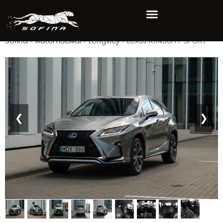
Sofina
>
Automobiliai
>
Lengvieji
>
Lexus RX450H F SPORT
❮
❯