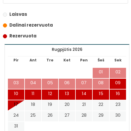
Laisvas
Dalinai rezervuota
Rezervuota
Rugpjūtis 2026
Pir
Ant
Tre
Ket
Pen
Šeš
Sek
01
02
03
04
05
06
07
08
09
10
11
12
13
14
15
16
17
18
19
20
21
22
23
24
25
26
27
28
29
30
31