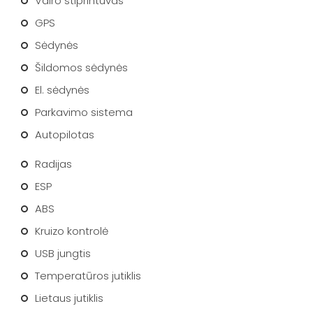
Vairo stiprintuvas
GPS
Sėdynės
Šildomos sėdynės
El. sėdynės
Parkavimo sistema
Autopilotas
Radijas
ESP
ABS
Kruizo kontrolė
USB jungtis
Temperatūros jutiklis
Lietaus jutiklis