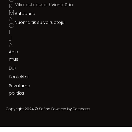
R
Mikroautobusai / Vienatūriai
M
Autobusai
A
Nuoma tik su vairuotoju
C
I
J
A
Apie
mus
Duk
Kontaktai
Privatumo
politika
Copyright 2024 © Sofina Powered by
Getspace