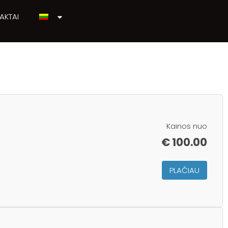
AKTAI
Kainos nuo
€
100.00
PLAČIAU