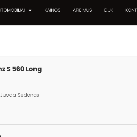
UTOMOBILIAI
KAINOS
APIE MUS
DUK
KONT
z S 560 Long
Juoda
Sedanas
a