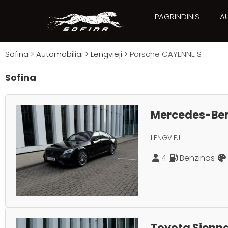
PAGRINDINIS
A
Sofina
>
Automobiliai
>
Lengvieji
>
Porsche CAYENNE S
Sofina
Mercedes-Ben
LENGVIEJI
4
Benzinas
Toyota Sienn