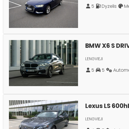
5
Dyzelis
Mė
BMW X6 S DRI
LENGVIEJI
5
5
Automa
Lexus LS 600h
LENGVIEJI