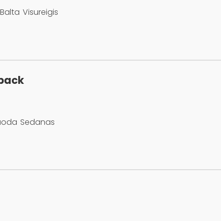
Balta
Visureigis
tback
uoda
Sedanas