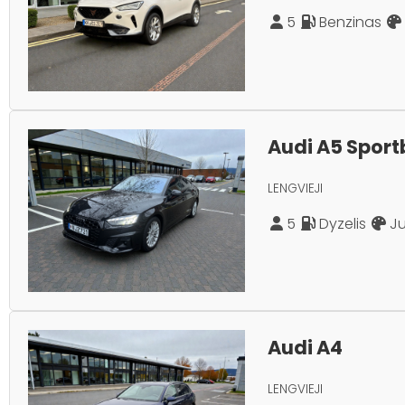
5
Benzinas
Audi A5 Spor
LENGVIEJI
5
Dyzelis
J
Audi A4
LENGVIEJI