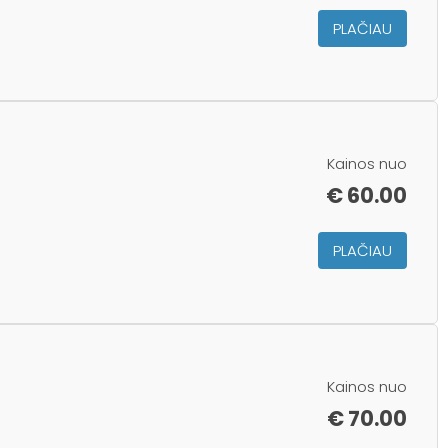
PLAČIAU
Kainos nuo
€
60.00
PLAČIAU
Kainos nuo
€
70.00