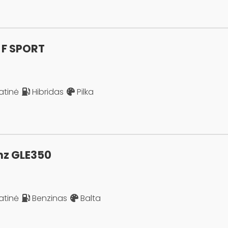
 F SPORT
tinė
Hibridas
Pilka
nz GLE350
tinė
Benzinas
Balta