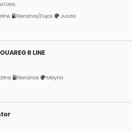
NATŪRIAI
tinė
Benzinas/Dujos
Juoda
OUAREG R LINE
tinė
Benzinas
Mėlyna
tor