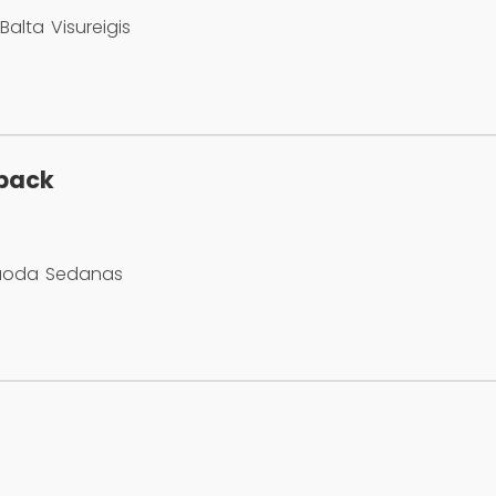
Balta
Visureigis
tback
uoda
Sedanas