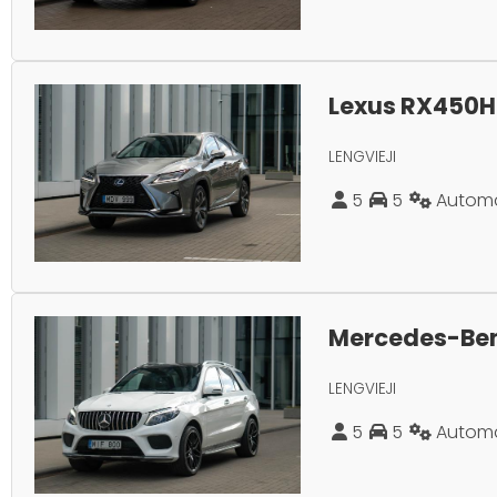
Lexus RX450H
LENGVIEJI
5
5
Automa
Mercedes-Be
LENGVIEJI
5
5
Automa