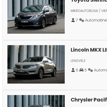
MIKROAUTOBUSAI / VIE
7
Automatin
Lincoln MKX L
LENGVIEJI
5
5
Automa
Chrysler Paci