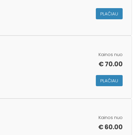
PLAČIAU
Kainos nuo
€
70.00
PLAČIAU
Kainos nuo
€
60.00