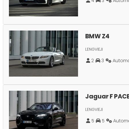
4
3
Automa
BMW Z4
LENGVIEJI
2
3
Automa
Jaguar F PAC
LENGVIEJI
5
5
Automa