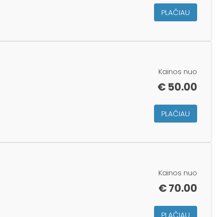
PLAČIAU
Kainos nuo
€
50.00
PLAČIAU
Kainos nuo
€
70.00
PLAČIAU