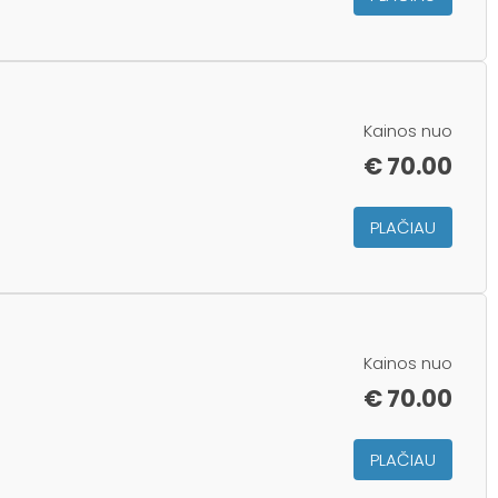
Kainos nuo
€
70.00
PLAČIAU
Kainos nuo
€
70.00
PLAČIAU