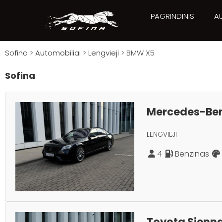
PAGRINDINIS
A
Sofina
>
Automobiliai
>
Lengvieji
>
BMW X5
Sofina
Mercedes-Ben
LENGVIEJI
4
Benzinas
Toyota Sienn