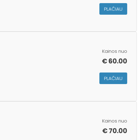
PLAČIAU
Kainos nuo
€
60.00
PLAČIAU
Kainos nuo
€
70.00