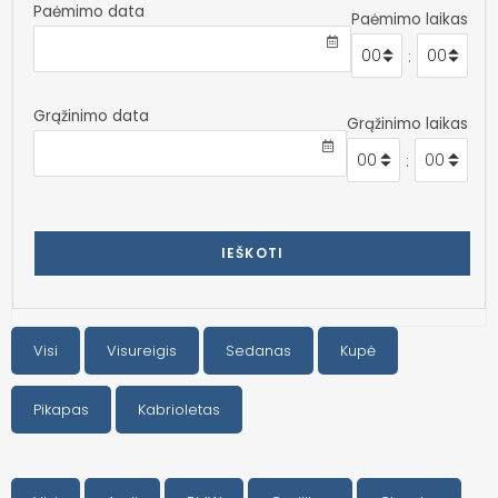
Paėmimo data
Paėmimo laikas
:
Grąžinimo data
Grąžinimo laikas
:
IEŠKOTI
Visi
Visureigis
Sedanas
Kupė
Pikapas
Kabrioletas