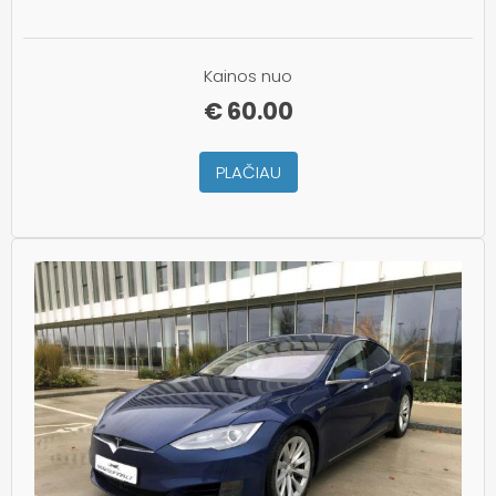
Kainos nuo
€
60.00
PLAČIAU