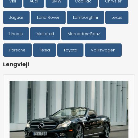
Visi
Audi
BMW
Cadillac
Chrysler
Jaguar
Land Rover
Lamborghini
Lexus
Lincoln
Maserati
Mercedes-Benz
Porsche
Tesla
Toyota
Volkswagen
Lengvieji