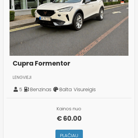
Cupra Formentor
LENGVIEJI
5
Benzinas
Balta
Visureigis
Kainos nuo
€
60.00
PLAČIAU