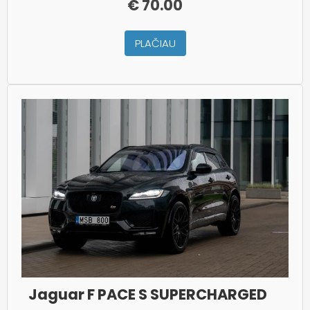
€
70.00
PLAČIAU
Jaguar F PACE S SUPERCHARGED