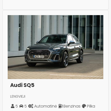
Audi SQ5
LENGVIEJI
5
5
Automatinė
Benzinas
Pilka