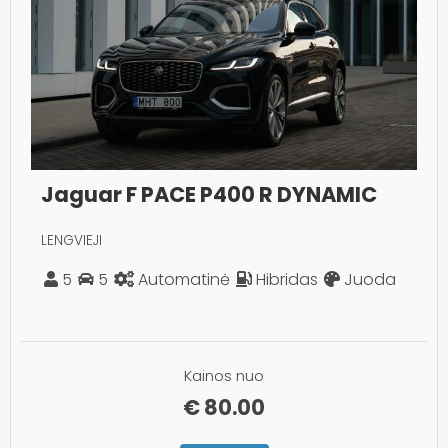
Jaguar F PACE P400 R DYNAMIC
LENGVIEJI
5
5
Automatinė
Hibridas
Juoda
Kainos nuo
€
80.00